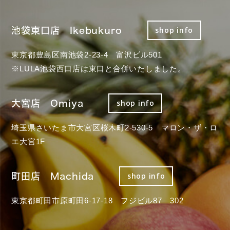
池袋東口店 Ikebukuro
shop info
東京都豊島区南池袋2-23-4 富沢ビル501
※LULA池袋西口店は東口と合併いたしました。
大宮店 Omiya
shop info
埼玉県さいたま市大宮区桜木町2-530-5 マロン・ザ・ロ
エ大宮1F
町田店 Machida
shop info
東京都町田市原町田6-17-18 フジビル87 302