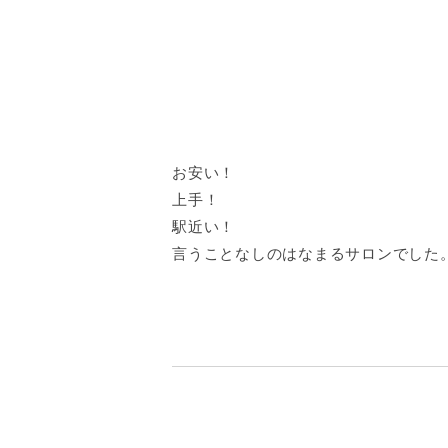
お安い！
上手！
駅近い！
言うことなしのはなまるサロンでした