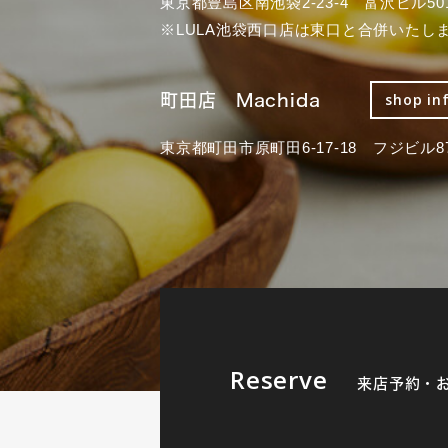
東京都豊島区南池袋2-23-4 富沢ビル50
※LULA池袋西口店は東口と合併いたし
町田店 Machida
shop in
東京都町田市原町田6-17-18 フジビル87
Reserve
来店予約・