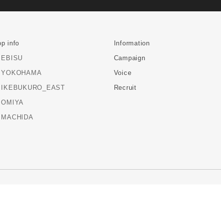
p info
Information
EBISU
Campaign
YOKOHAMA
Voice
IKEBUKURO_EAST
Recruit
OMIYA
MACHIDA