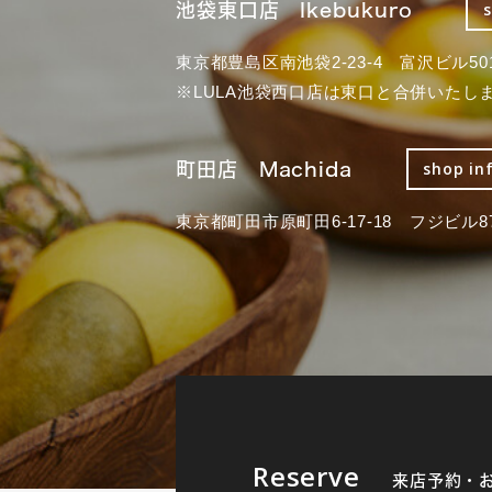
池袋東口店 Ikebukuro
東京都豊島区南池袋2-23-4 富沢ビル50
※LULA池袋西口店は東口と合併いたし
町田店 Machida
shop in
東京都町田市原町田6-17-18 フジビル87
Reserve
来店予約・