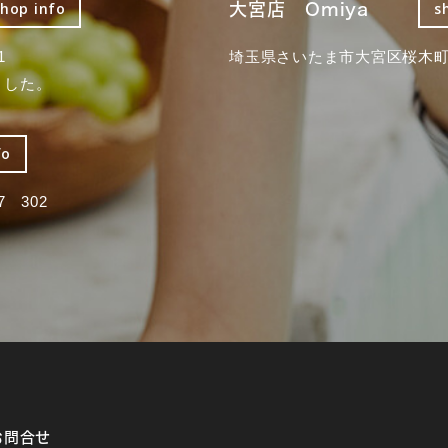
大宮店 Omiya
shop info
s
1
埼玉県さいたま市大宮区桜木町2
ました。
fo
 302
お問合せ