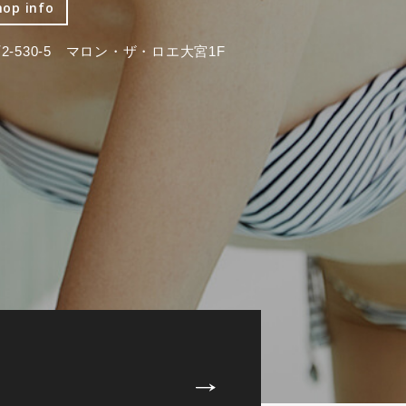
hop info
-530-5 マロン・ザ・ロエ大宮1F