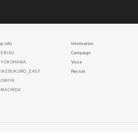
p info
Information
EBISU
Campaign
YOKOHAMA
Voice
IKEBUKURO_EAST
Recruit
OMIYA
MACHIDA