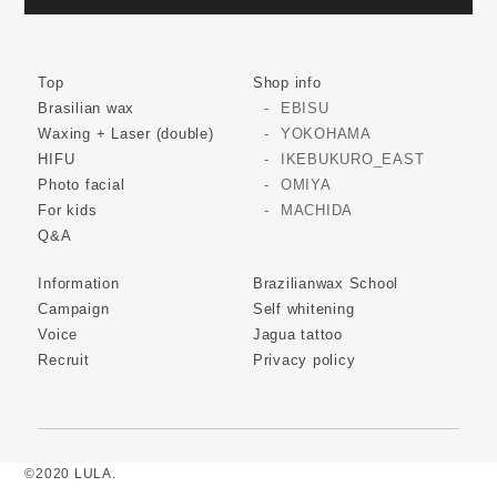
Top
Shop info
Brasilian wax
EBISU
Waxing + Laser (double)
YOKOHAMA
HIFU
IKEBUKURO_EAST
Photo facial
OMIYA
For kids
MACHIDA
Q&A
Information
Brazilianwax School
Campaign
Self whitening
Voice
Jagua tattoo
Recruit
Privacy policy
©2020 LULA.