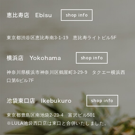
恵比寿店 Ebisu
shop info
東京都渋谷区恵比寿南3-1-19 恵比寿ライトビル5F
横浜店 Yokohama
shop info
神奈川県横浜市神奈川区鶴屋町3-29-9 タクエー横浜西
口第6ビル7F
池袋東口店 Ikebukuro
shop info
東京都豊島区南池袋2-23-4 富沢ビル501
※LULA池袋西口店は東口と合併いたしました。