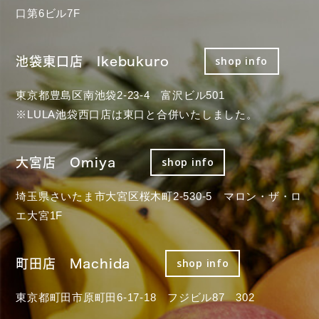
口第6ビル7F
池袋東口店 Ikebukuro
shop info
東京都豊島区南池袋2-23-4 富沢ビル501
※LULA池袋西口店は東口と合併いたしました。
大宮店 Omiya
shop info
埼玉県さいたま市大宮区桜木町2-530-5 マロン・ザ・ロ
エ大宮1F
町田店 Machida
shop info
東京都町田市原町田6-17-18 フジビル87 302