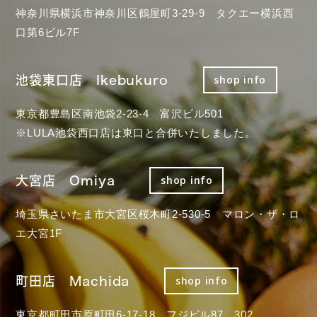
神奈川県横浜市神奈川区鶴屋町3-29-9 タクエー横浜西
口第6ビル7F
池袋東口店 Ikebukuro
shop info
東京都豊島区南池袋2-23-4 富沢ビル501
※LULA池袋西口店は東口と合併いたしました。
大宮店 Omiya
shop info
埼玉県さいたま市大宮区桜木町2-530-5 マロン・ザ・ロ
エ大宮1F
町田店 Machida
shop info
東京都町田市原町田6-17-18 フジビル87 302