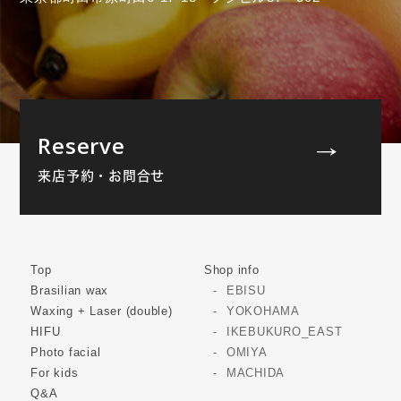
Reserve
来店予約・お問合せ
Top
Shop info
Brasilian wax
EBISU
Waxing + Laser (double)
YOKOHAMA
HIFU
IKEBUKURO_EAST
Photo facial
OMIYA
For kids
MACHIDA
Q&A