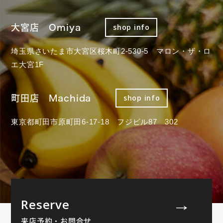
大宮店 Omiya
shop info
埼玉県さいたま市大宮区桜木町2-530-5 マロン・ザ・ロ
エ大宮1F
町田店 Machida
shop info
東京都町田市原町田6-17-18 フジビル87 302
Reserve
来店予約・お問合せ