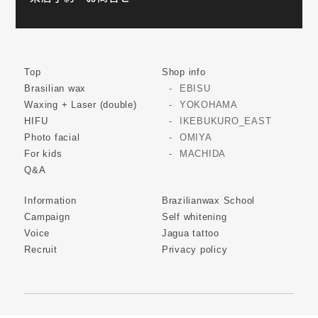
Top
Shop info
Brasilian wax
EBISU
Waxing + Laser (double)
YOKOHAMA
HIFU
IKEBUKURO_EAST
Photo facial
OMIYA
For kids
MACHIDA
Q&A
Information
Brazilianwax School
Campaign
Self whitening
Voice
Jagua tattoo
Recruit
Privacy policy