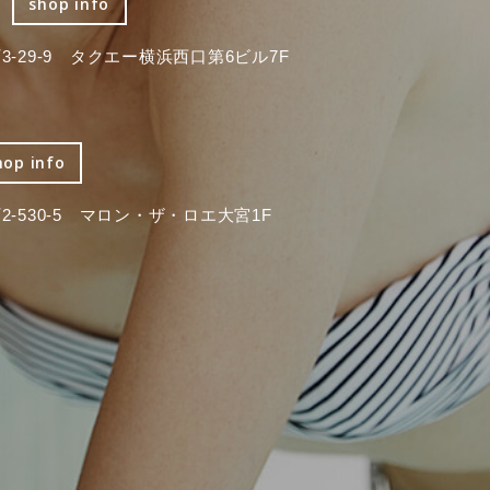
shop info
-29-9 タクエー横浜西口第6ビル7F
hop info
-530-5 マロン・ザ・ロエ大宮1F