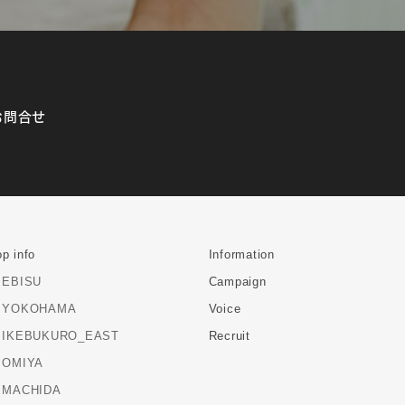
お問合せ
p info
Information
EBISU
Campaign
YOKOHAMA
Voice
IKEBUKURO_EAST
Recruit
OMIYA
MACHIDA