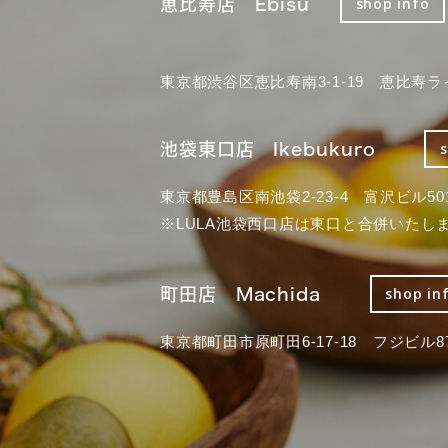
恵比寿店 Ebisu
shop info
東京都渋谷区恵比寿南3-1-19 恵比寿ラ
池袋東口店 Ikebukuro
東京都豊島区南池袋2-23-4 富沢ビル50
※LULA池袋西口店は東口と合併いたし
町田店 Machida
shop in
東京都町田市原町田6-17-18 フジビル87