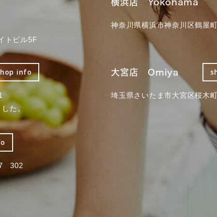
横浜店 Yokohama
神奈川県横浜市神奈川区鶴屋町3
イトビル5F
大宮店 Omiya
shop info
s
1
埼玉県さいたま市大宮区桜木町2
ました。
fo
 302