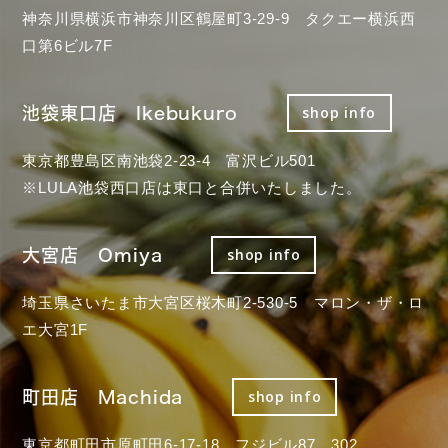
神奈川県横浜市神奈川区鶴屋町3-29-9 タクエー横浜西
口第6ビル7F
池袋東口店 Ikebukuro
shop info
東京都豊島区南池袋2-23-4 富沢ビル501
※LULA池袋西口店は東口と合併いたしました。
大宮店 Omiya
shop info
埼玉県さいたま市大宮区桜木町2-530-5 マロン・ザ・ロ
エ大宮1F
町田店 Machida
shop info
東京都町田市原町田6-17-18 フジビル87 302