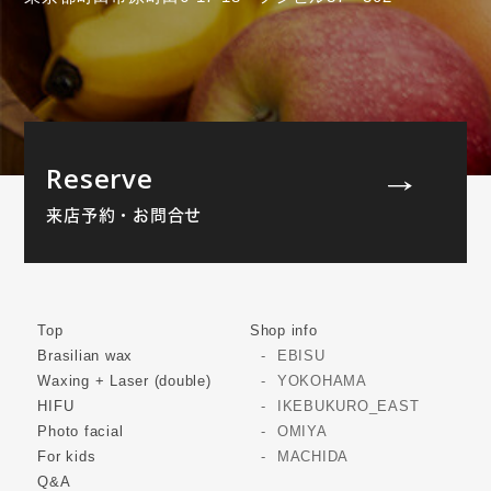
Reserve
来店予約・お問合せ
Top
Shop info
Brasilian wax
EBISU
Waxing + Laser (double)
YOKOHAMA
HIFU
IKEBUKURO_EAST
Photo facial
OMIYA
For kids
MACHIDA
Q&A