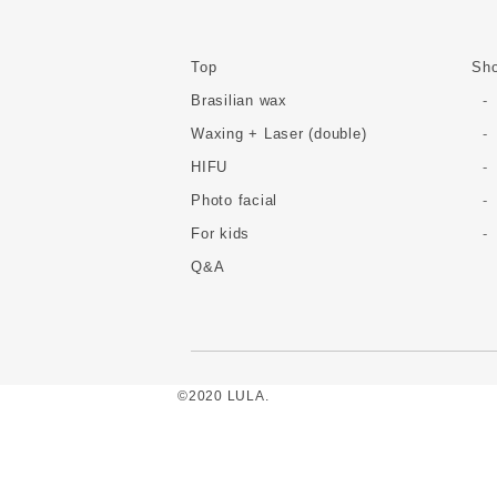
Top
Sho
Brasilian wax
Waxing + Laser (double)
HIFU
Photo facial
For kids
Q&A
©2020 LULA.