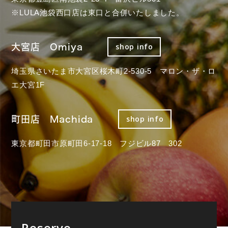
※LULA池袋西口店は東口と合併いたしました。
大宮店 Omiya
shop info
埼玉県さいたま市大宮区桜木町2-530-5 マロン・ザ・ロ
エ大宮1F
町田店 Machida
shop info
東京都町田市原町田6-17-18 フジビル87 302
Reserve