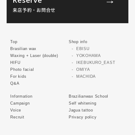
来店予約・お問合せ
Top
Shop info
Brasilian wax
EBISU
Waxing + Laser (double)
YOKOHAMA
HIFU
IKEBUKURO_EAST
Photo facial
OMIYA
For kids
MACHIDA
Q&A
Information
Brazilianwax School
Campaign
Self whitening
Voice
Jagua tattoo
Recruit
Privacy policy