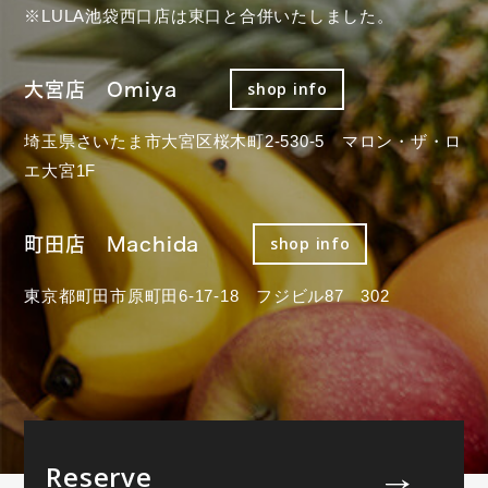
※LULA池袋西口店は東口と合併いたしました。
大宮店 Omiya
shop info
埼玉県さいたま市大宮区桜木町2-530-5 マロン・ザ・ロ
エ大宮1F
町田店 Machida
shop info
東京都町田市原町田6-17-18 フジビル87 302
Reserve