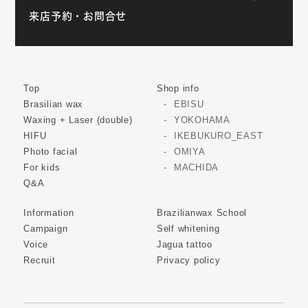
来店予約・お問合せ
Top
Shop info
Brasilian wax
EBISU
Waxing + Laser (double)
YOKOHAMA
HIFU
IKEBUKURO_EAST
Photo facial
OMIYA
For kids
MACHIDA
Q&A
Information
Brazilianwax School
Campaign
Self whitening
Voice
Jagua tattoo
Recruit
Privacy policy