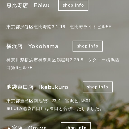
恵比寿店 Ebisu
shop info
東京都渋谷区恵比寿南3-1-19 恵比寿ライトビル5F
横浜店 Yokohama
shop info
神奈川県横浜市神奈川区鶴屋町3-29-9 タクエー横浜西
口第6ビル7F
池袋東口店 Ikebukuro
shop info
東京都豊島区南池袋2-23-4 富沢ビル501
※LULA池袋西口店は東口と合併いたしました。
大宮店 Omiya
shop info