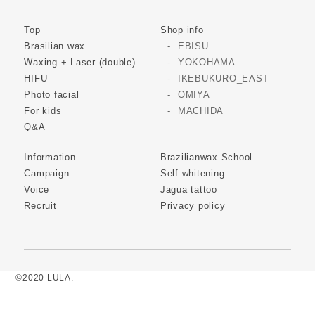
Top
Shop info
Brasilian wax
EBISU
Waxing + Laser (double)
YOKOHAMA
HIFU
IKEBUKURO_EAST
Photo facial
OMIYA
For kids
MACHIDA
Q&A
Information
Brazilianwax School
Campaign
Self whitening
Voice
Jagua tattoo
Recruit
Privacy policy
©2020 LULA.