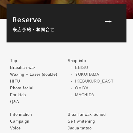
Reserve
来店予約・お問合せ
Top
Shop info
Brasilian wax
EBISU
Waxing + Laser (double)
YOKOHAMA
HIFU
IKEBUKURO_EAST
Photo facial
OMIYA
For kids
MACHIDA
Q&A
Information
Brazilianwax School
Campaign
Self whitening
Voice
Jagua tattoo