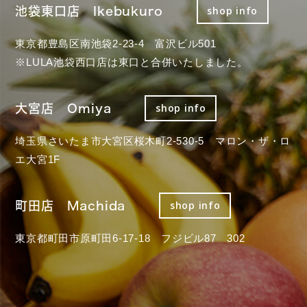
池袋東口店 Ikebukuro
shop info
東京都豊島区南池袋2-23-4 富沢ビル501
※LULA池袋西口店は東口と合併いたしました。
大宮店 Omiya
shop info
埼玉県さいたま市大宮区桜木町2-530-5 マロン・ザ・ロ
エ大宮1F
町田店 Machida
shop info
東京都町田市原町田6-17-18 フジビル87 302