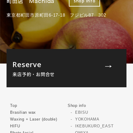
町田店 Machida
shop info
東京都町田市原町田6-17-18 フジビル87 302
Reserve
来店予約・お問合せ
Top
Shop info
Brasilian wax
EBISU
Waxing + Laser (double)
YOKOHAMA
HIFU
IKEBUKURO_EAST
Photo facial
OMIYA