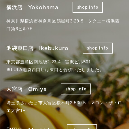
横浜店 Yokohama
shop info
神奈川県横浜市神奈川区鶴屋町3-29-9 タクエー横浜西
口第6ビル7F
池袋東口店 Ikebukuro
shop info
東京都豊島区南池袋2-23-4 富沢ビル501
※LULA池袋西口店は東口と合併いたしました。
大宮店 Omiya
shop info
埼玉県さいたま市大宮区桜木町2-530-5 マロン・ザ・ロ
エ大宮1F