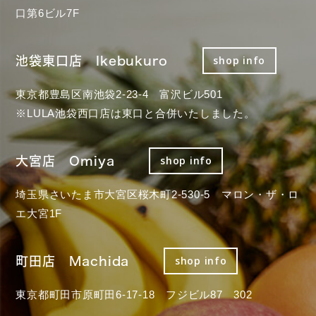
口第6ビル7F
池袋東口店 Ikebukuro
shop info
東京都豊島区南池袋2-23-4 富沢ビル501
※LULA池袋西口店は東口と合併いたしました。
大宮店 Omiya
shop info
埼玉県さいたま市大宮区桜木町2-530-5 マロン・ザ・ロ
エ大宮1F
町田店 Machida
shop info
東京都町田市原町田6-17-18 フジビル87 302