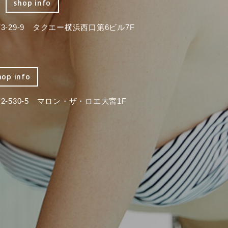
shop info
-29-9 タクエー横浜西口第6ビル7F
hop info
-530-5 マロン・ザ・ロエ大宮1F