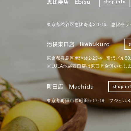
恵比寿店 Ebisu
shop info
東京都渋谷区恵比寿南3-1-19 恵比寿ラ
池袋東口店 Ikebukuro
東京都豊島区南池袋2-23-4 富沢ビル50
※LULA池袋西口店は東口と合併いたし
町田店 Machida
shop in
東京都町田市原町田6-17-18 フジビル87