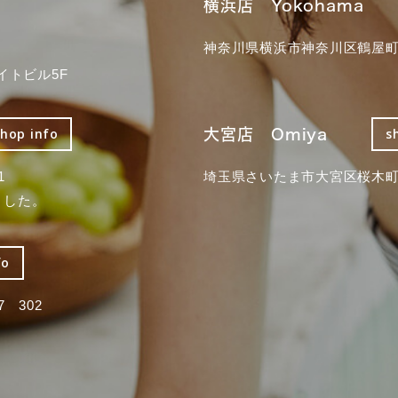
横浜店 Yokohama
神奈川県横浜市神奈川区鶴屋町3
イトビル5F
大宮店 Omiya
shop info
s
1
埼玉県さいたま市大宮区桜木町2
ました。
fo
 302