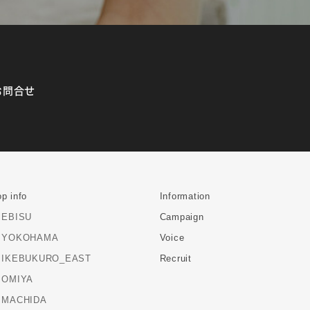
お問合せ
p info
Information
EBISU
Campaign
YOKOHAMA
Voice
IKEBUKURO_EAST
Recruit
OMIYA
MACHIDA