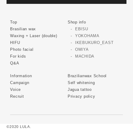
Top
Shop info
Brasilian wax
EBISU
Waxing + Laser (double)
YOKOHAMA
HIFU
IKEBUKURO_EAST
Photo facial
OMIYA
For kids
MACHIDA
Q&A
Information
Brazilianwax School
Campaign
Self whitening
Voice
Jagua tattoo
Recruit
Privacy policy
©2020 LULA.