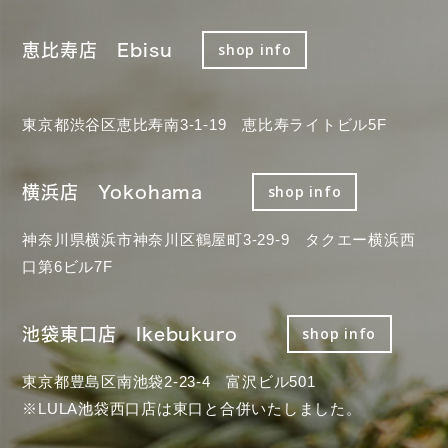
恵比寿店 Ebisu
shop info
東京都渋谷区恵比寿南3-1-19 恵比寿ライトビル5F
横浜店 Yokohama
shop info
神奈川県横浜市神奈川区鶴屋町3-29-9 タクエー横浜西
口第6ビル7F
池袋東口店 Ikebukuro
shop info
東京都豊島区南池袋2-23-4 富沢ビル501
※LULA池袋西口店は東口と合併いたしました。