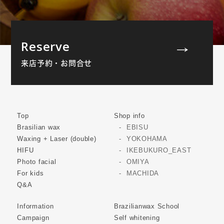
Reserve
来店予約・お問合せ
Top
Shop info
Brasilian wax
EBISU
Waxing + Laser (double)
YOKOHAMA
HIFU
IKEBUKURO_EAST
Photo facial
OMIYA
For kids
MACHIDA
Q&A
Information
Brazilianwax School
Campaign
Self whitening