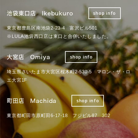
池袋東口店 Ikebukuro
shop info
東京都豊島区南池袋2-23-4 富沢ビル501
※LULA池袋西口店は東口と合併いたしました。
大宮店 Omiya
shop info
埼玉県さいたま市大宮区桜木町2-530-5 マロン・ザ・ロ
エ大宮1F
町田店 Machida
shop info
東京都町田市原町田6-17-18 フジビル87 302