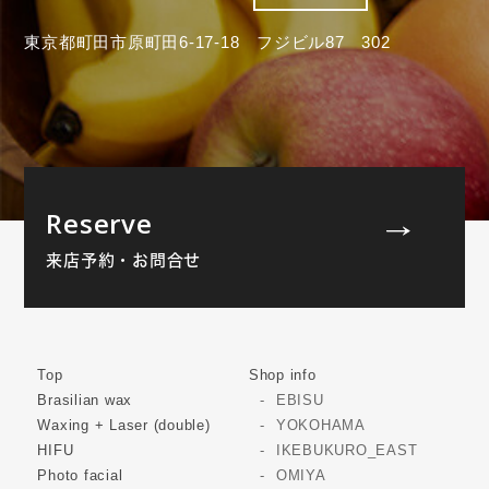
東京都町田市原町田6-17-18 フジビル87 302
Reserve
来店予約・お問合せ
Top
Shop info
Brasilian wax
EBISU
Waxing + Laser (double)
YOKOHAMA
HIFU
IKEBUKURO_EAST
Photo facial
OMIYA