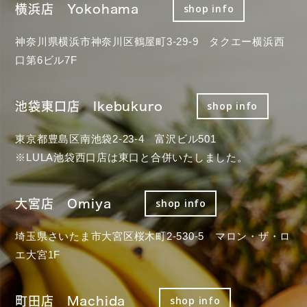
横浜店 Yokohama
shop info
神奈川県横浜市神奈川区鶴屋町3-29-9 タクエー横浜西
口第6ビル7F
池袋東口店 Ikebukuro
shop info
東京都豊島区南池袋2-23-4 富沢ビル501
※LULA池袋西口店は東口と合併いたしました。
大宮店 Omiya
shop info
埼玉県さいたま市大宮区桜木町2-530-5 マロン・ザ・ロ
エ大宮1F
町田店 Machida
shop info