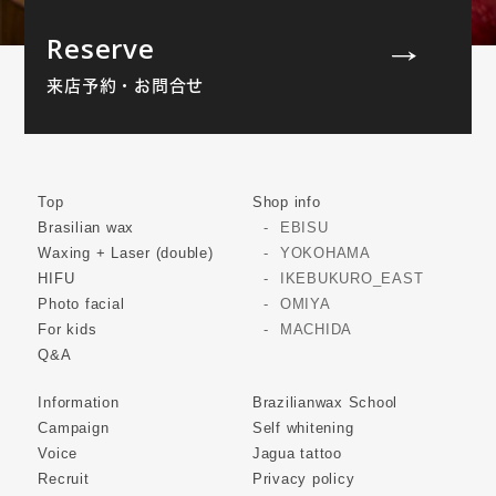
Reserve
来店予約・お問合せ
Top
Shop info
Brasilian wax
EBISU
Waxing + Laser (double)
YOKOHAMA
HIFU
IKEBUKURO_EAST
Photo facial
OMIYA
For kids
MACHIDA
Q&A
Information
Brazilianwax School
Campaign
Self whitening
Voice
Jagua tattoo
Recruit
Privacy policy