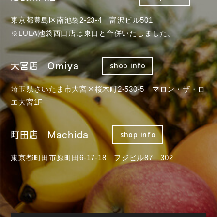
東京都豊島区南池袋2-23-4 富沢ビル501
※LULA池袋西口店は東口と合併いたしました。
大宮店 Omiya
shop info
埼玉県さいたま市大宮区桜木町2-530-5 マロン・ザ・ロ
エ大宮1F
町田店 Machida
shop info
東京都町田市原町田6-17-18 フジビル87 302