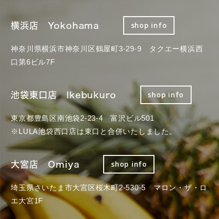
横浜店 Yokohama
shop info
神奈川県横浜市神奈川区鶴屋町3-29-9 タクエー横浜西
口第6ビル7F
池袋東口店 Ikebukuro
shop info
東京都豊島区南池袋2-23-4 富沢ビル501
※LULA池袋西口店は東口と合併いたしました。
大宮店 Omiya
shop info
埼玉県さいたま市大宮区桜木町2-530-5 マロン・ザ・ロ
エ大宮1F