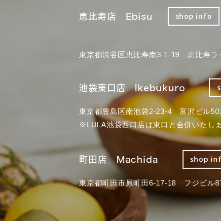
恵比寿店 Ebisu
shop info
東京都渋谷区恵比寿南3-1-19 恵比寿ラ
池袋東口店 Ikebukuro
東京都豊島区南池袋2-23-4 富沢ビル50
※LULA池袋西口店は東口と合併いたし
町田店 Machida
shop in
東京都町田市原町田6-17-18 フジビル87