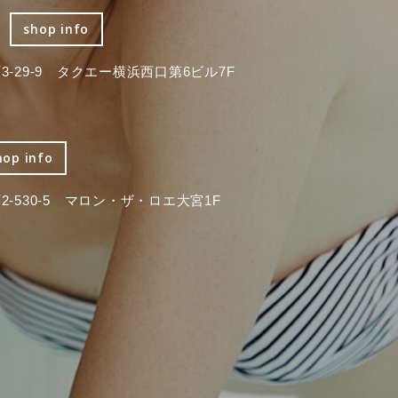
shop info
-29-9 タクエー横浜西口第6ビル7F
hop info
-530-5 マロン・ザ・ロエ大宮1F