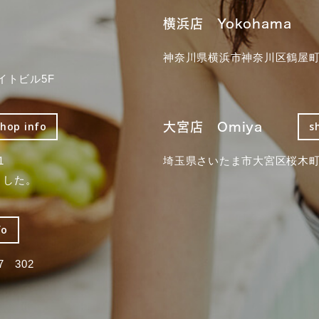
横浜店 Yokohama
神奈川県横浜市神奈川区鶴屋町3
イトビル5F
大宮店 Omiya
shop info
s
1
埼玉県さいたま市大宮区桜木町2
ました。
fo
 302