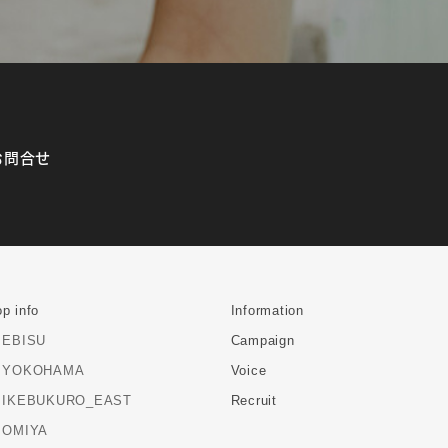
お問合せ
p info
Information
EBISU
Campaign
YOKOHAMA
Voice
IKEBUKURO_EAST
Recruit
OMIYA