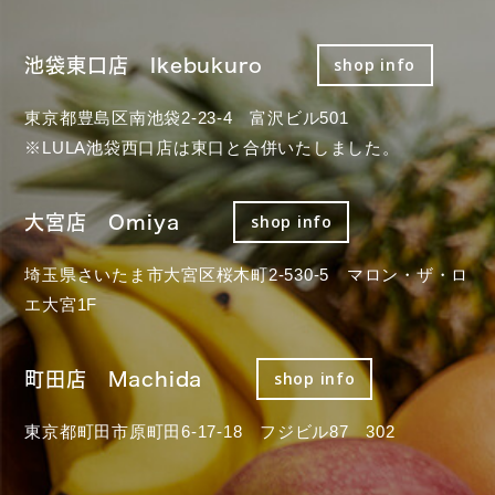
池袋東口店 Ikebukuro
shop info
東京都豊島区南池袋2-23-4 富沢ビル501
※LULA池袋西口店は東口と合併いたしました。
大宮店 Omiya
shop info
埼玉県さいたま市大宮区桜木町2-530-5 マロン・ザ・ロ
エ大宮1F
町田店 Machida
shop info
東京都町田市原町田6-17-18 フジビル87 302