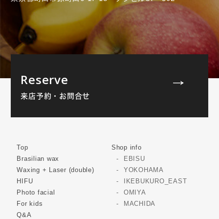
Reserve
来店予約・お問合せ
Top
Shop info
Brasilian wax
EBISU
Waxing + Laser (double)
YOKOHAMA
HIFU
IKEBUKURO_EAST
Photo facial
OMIYA
For kids
MACHIDA
Q&A