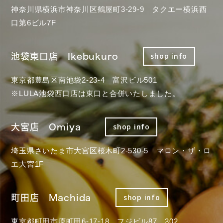
神奈川県横浜市神奈川区鶴屋町3-29-9 タクエー横浜西
口第6ビル7F
池袋東口店 Ikebukuro
shop info
東京都豊島区南池袋2-23-4 富沢ビル501
※LULA池袋西口店は東口と合併いたしました。
大宮店 Omiya
shop info
埼玉県さいたま市大宮区桜木町2-530-5 マロン・ザ・ロ
エ大宮1F
町田店 Machida
shop info
東京都町田市原町田6-17-18 フジビル87 302