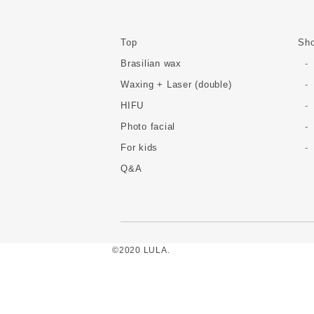
Top
Sho
Brasilian wax
Waxing + Laser (double)
HIFU
Photo facial
For kids
Q&A
©2020 LULA.