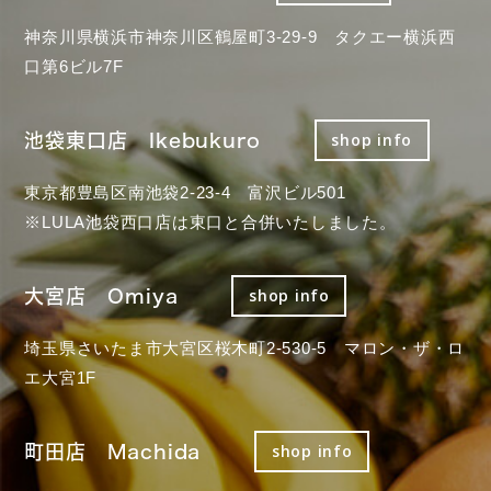
神奈川県横浜市神奈川区鶴屋町3-29-9 タクエー横浜西
口第6ビル7F
池袋東口店 Ikebukuro
shop info
東京都豊島区南池袋2-23-4 富沢ビル501
※LULA池袋西口店は東口と合併いたしました。
大宮店 Omiya
shop info
埼玉県さいたま市大宮区桜木町2-530-5 マロン・ザ・ロ
エ大宮1F
町田店 Machida
shop info