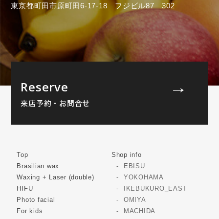
東京都町田市原町田6-17-18 フジビル87 302
Reserve
来店予約・お問合せ
Top
Shop info
Brasilian wax
EBISU
Waxing + Laser (double)
YOKOHAMA
HIFU
IKEBUKURO_EAST
Photo facial
OMIYA
For kids
MACHIDA