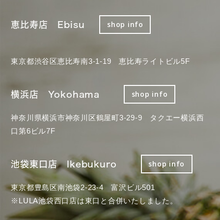
恵比寿店 Ebisu
shop info
東京都渋谷区恵比寿南3-1-19 恵比寿ライトビル5F
横浜店 Yokohama
shop info
神奈川県横浜市神奈川区鶴屋町3-29-9 タクエー横浜西
口第6ビル7F
池袋東口店 Ikebukuro
shop info
東京都豊島区南池袋2-23-4 富沢ビル501
※LULA池袋西口店は東口と合併いたしました。