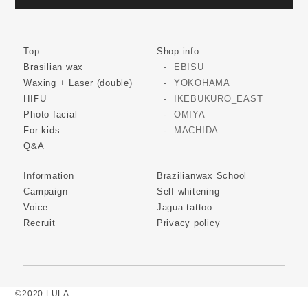
Top
Shop info
Brasilian wax
EBISU
Waxing + Laser (double)
YOKOHAMA
HIFU
IKEBUKURO_EAST
Photo facial
OMIYA
For kids
MACHIDA
Q&A
Information
Brazilianwax School
Campaign
Self whitening
Voice
Jagua tattoo
Recruit
Privacy policy
©2020 LULA.