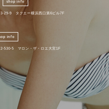
shop info
-29-9 タクエー横浜西口第6ビル7F
hop info
-530-5 マロン・ザ・ロエ大宮1F