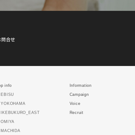
お問合せ
p info
Information
EBISU
Campaign
YOKOHAMA
Voice
IKEBUKURO_EAST
Recruit
OMIYA
MACHIDA