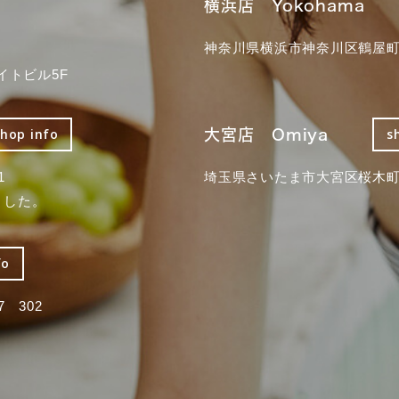
横浜店 Yokohama
神奈川県横浜市神奈川区鶴屋町3
イトビル5F
大宮店 Omiya
shop info
s
1
埼玉県さいたま市大宮区桜木町2
ました。
fo
 302