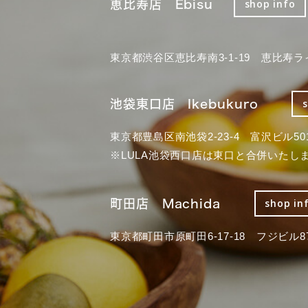
恵比寿店 Ebisu
shop info
東京都渋谷区恵比寿南3-1-19 恵比寿ラ
池袋東口店 Ikebukuro
東京都豊島区南池袋2-23-4 富沢ビル50
※LULA池袋西口店は東口と合併いたし
町田店 Machida
shop in
東京都町田市原町田6-17-18 フジビル87