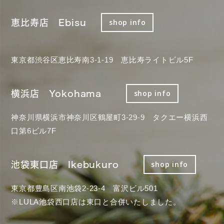
恵比寿店 Ebisu
shop info
東京都渋谷区恵比寿南3-1-19 恵比寿ライトビル5F
横浜店 Yokohama
shop info
神奈川県横浜市神奈川区鶴屋町3-29-9 タクエー横浜西
口第6ビル7F
池袋東口店 Ikebukuro
shop info
東京都豊島区南池袋2-23-4 富沢ビル501
※LULA池袋西口店は東口と合併いたしました。