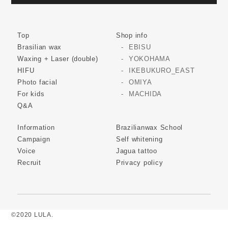
Top
Shop info
Brasilian wax
EBISU
Waxing + Laser (double)
YOKOHAMA
HIFU
IKEBUKURO_EAST
Photo facial
OMIYA
For kids
MACHIDA
Q&A
Information
Brazilianwax School
Campaign
Self whitening
Voice
Jagua tattoo
Recruit
Privacy policy
©2020 LULA.