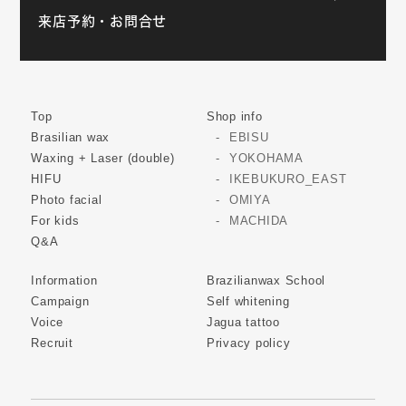
来店予約・お問合せ
Top
Shop info
Brasilian wax
EBISU
Waxing + Laser (double)
YOKOHAMA
HIFU
IKEBUKURO_EAST
Photo facial
OMIYA
For kids
MACHIDA
Q&A
Information
Brazilianwax School
Campaign
Self whitening
Voice
Jagua tattoo
Recruit
Privacy policy