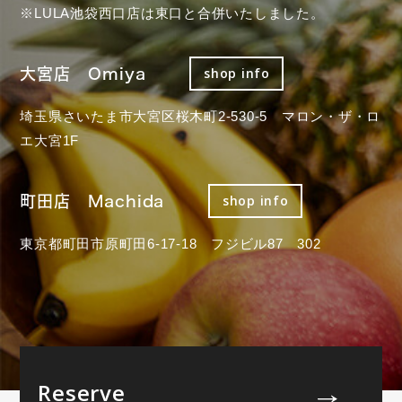
※LULA池袋西口店は東口と合併いたしました。
大宮店 Omiya
shop info
埼玉県さいたま市大宮区桜木町2-530-5 マロン・ザ・ロ
エ大宮1F
町田店 Machida
shop info
東京都町田市原町田6-17-18 フジビル87 302
Reserve