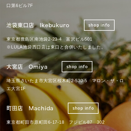
口第6ビル7F
池袋東口店 Ikebukuro
shop info
東京都豊島区南池袋2-23-4 富沢ビル501
※LULA池袋西口店は東口と合併いたしました。
大宮店 Omiya
shop info
埼玉県さいたま市大宮区桜木町2-530-5 マロン・ザ・ロ
エ大宮1F
町田店 Machida
shop info
東京都町田市原町田6-17-18 フジビル87 302