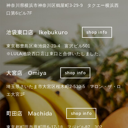
神奈川県横浜市神奈川区鶴屋町3-29-9 タクエー横浜西
口第6ビル7F
池袋東口店 Ikebukuro
shop info
東京都豊島区南池袋2-23-4 富沢ビル501
※LULA池袋西口店は東口と合併いたしました。
大宮店 Omiya
shop info
埼玉県さいたま市大宮区桜木町2-530-5 マロン・ザ・ロ
エ大宮1F
町田店 Machida
shop info
東京都町田市原町田6-17-18 フジビル87 302