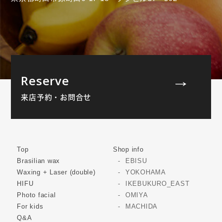
Reserve
来店予約・お問合せ
Top
Shop info
Brasilian wax
EBISU
Waxing + Laser (double)
YOKOHAMA
HIFU
IKEBUKURO_EAST
Photo facial
OMIYA
For kids
MACHIDA
Q&A