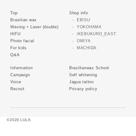
Top
Shop info
Brasilian wax
EBISU
Waxing + Laser (double)
YOKOHAMA
HIFU
IKEBUKURO_EAST
Photo facial
OMIYA
For kids
MACHIDA
Q&A
Information
Brazilianwax School
Campaign
Self whitening
Voice
Jagua tattoo
Recruit
Privacy policy
©2020 LULA.