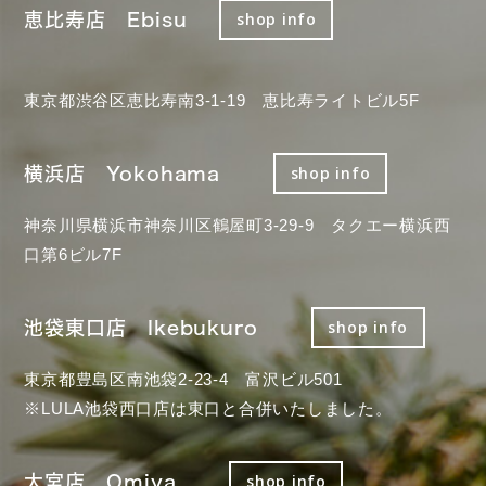
恵比寿店 Ebisu
shop info
東京都渋谷区恵比寿南3-1-19 恵比寿ライトビル5F
横浜店 Yokohama
shop info
神奈川県横浜市神奈川区鶴屋町3-29-9 タクエー横浜西
口第6ビル7F
池袋東口店 Ikebukuro
shop info
東京都豊島区南池袋2-23-4 富沢ビル501
※LULA池袋西口店は東口と合併いたしました。
大宮店 Omiya
shop info