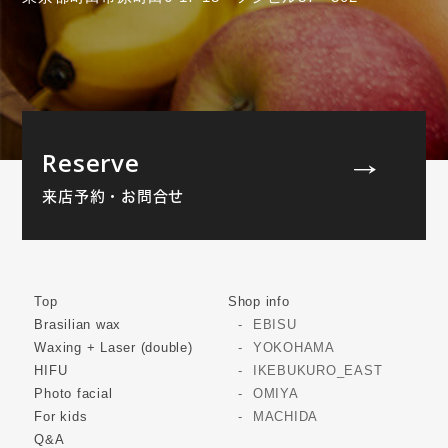
Reserve
来店予約・お問合せ
Top
Shop info
Brasilian wax
EBISU
Waxing + Laser (double)
YOKOHAMA
HIFU
IKEBUKURO_EAST
Photo facial
OMIYA
For kids
MACHIDA
Q&A