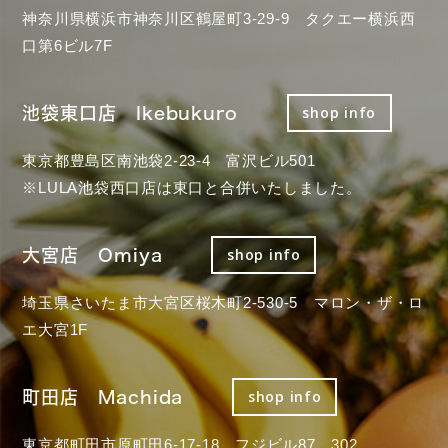
神奈川県横浜市神奈川区鶴屋町3-29-9 タクエー横浜西
口第6ビル7F
池袋東口店 Ikebukuro
shop info
東京都豊島区南池袋2-23-4 富沢ビル501
※LULA池袋西口店は東口と合併いたしました。
大宮店 Omiya
shop info
埼玉県さいたま市大宮区桜木町2-530-5 マロン・ザ・ロ
エ大宮1F
町田店 Machida
shop info
東京都町田市原町田6-17-18 フジビル87 302