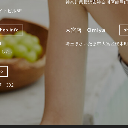
神奈川県横浜市神奈川区鶴屋町3
イトビル5F
大宮店 Omiya
shop info
s
1
埼玉県さいたま市大宮区桜木町2
ました。
fo
 302