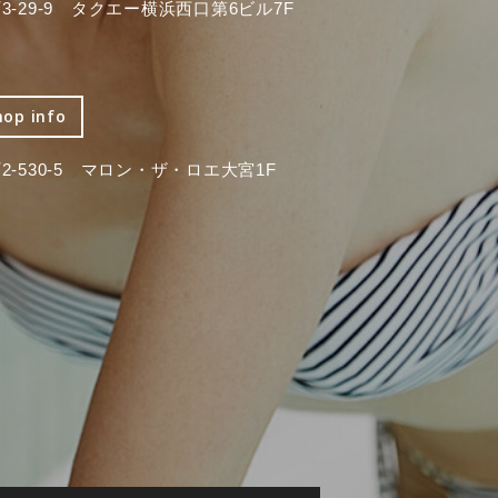
-29-9 タクエー横浜西口第6ビル7F
hop info
-530-5 マロン・ザ・ロエ大宮1F