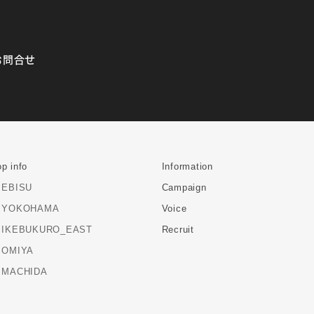
お問合せ
p info
Information
EBISU
Campaign
YOKOHAMA
Voice
IKEBUKURO_EAST
Recruit
OMIYA
MACHIDA