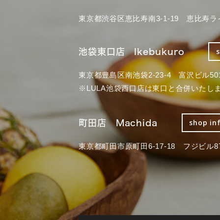
東京都渋谷区恵比寿南3-1-19 恵比寿ラ
池袋東口店 Ikebukuro
東京都豊島区南池袋2-23-4 富沢ビル50
※LULA池袋西口店は東口と合併いたし
町田店 Machida
shop in
東京都町田市原町田6-17-18 フジビル87