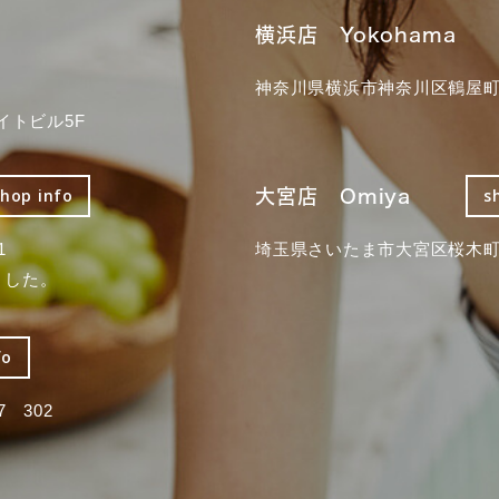
横浜店 Yokohama
神奈川県横浜市神奈川区鶴屋町3
イトビル5F
大宮店 Omiya
shop info
s
1
埼玉県さいたま市大宮区桜木町2
ました。
fo
 302