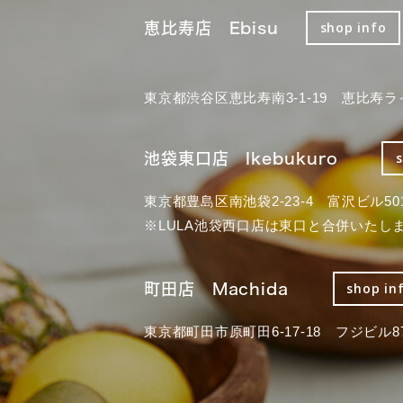
恵比寿店 Ebisu
shop info
東京都渋谷区恵比寿南3-1-19 恵比寿ラ
池袋東口店 Ikebukuro
東京都豊島区南池袋2-23-4 富沢ビル50
※LULA池袋西口店は東口と合併いたし
町田店 Machida
shop in
東京都町田市原町田6-17-18 フジビル87