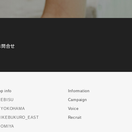
お問合せ
p info
Information
EBISU
Campaign
YOKOHAMA
Voice
IKEBUKURO_EAST
Recruit
OMIYA