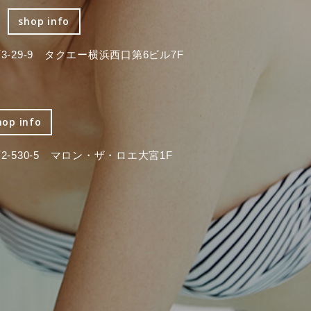
shop info
-29-9 タクエー横浜西口第6ビル7F
hop info
-530-5 マロン・ザ・ロエ大宮1F