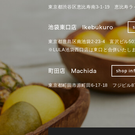
東京都渋谷区恵比寿南3-1-19 恵比寿ラ
池袋東口店 Ikebukuro
東京都豊島区南池袋2-23-4 富沢ビル50
※LULA池袋西口店は東口と合併いたし
町田店 Machida
shop in
東京都町田市原町田6-17-18 フジビル87