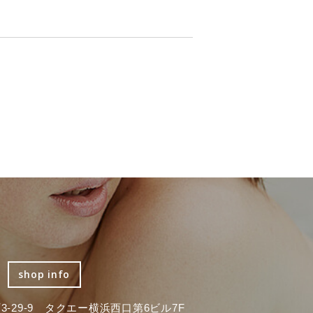
shop info
-29-9 タクエー横浜西口第6ビル7F