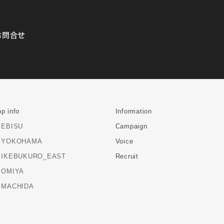
お問合せ
p info
Information
EBISU
Campaign
YOKOHAMA
Voice
IKEBUKURO_EAST
Recruit
OMIYA
MACHIDA