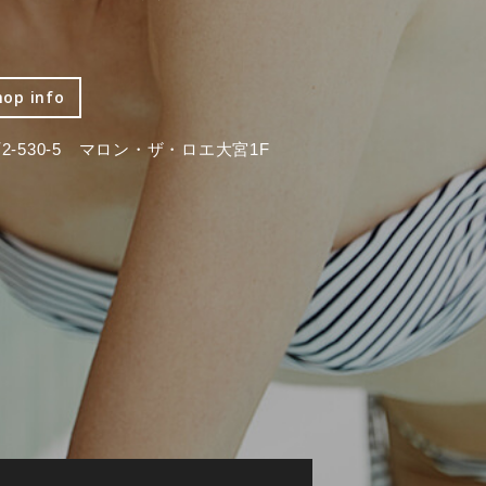
hop info
-530-5 マロン・ザ・ロエ大宮1F