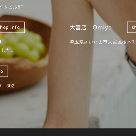
イトビル5F
大宮店 Omiya
shop info
s
1
埼玉県さいたま市大宮区桜木町2
ました。
fo
 302