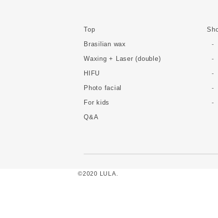
Top
Sho
Brasilian wax
Waxing + Laser (double)
HIFU
Photo facial
For kids
Q&A
©2020 LULA.