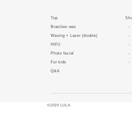
Top
Sho
Brasilian wax
Waxing + Laser (double)
HIFU
Photo facial
For kids
Q&A
©2020 LULA.