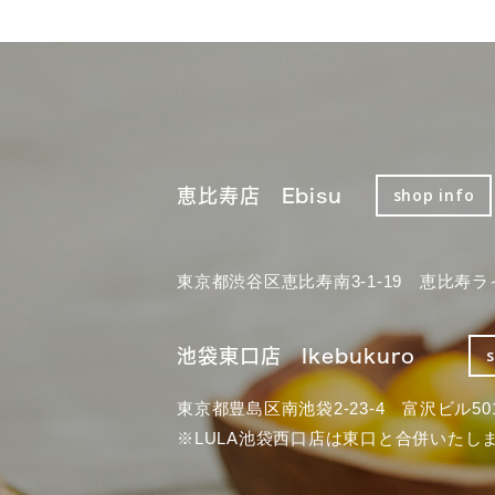
恵比寿店 Ebisu
shop info
東京都渋谷区恵比寿南3-1-19 恵比寿ラ
池袋東口店 Ikebukuro
東京都豊島区南池袋2-23-4 富沢ビル50
※LULA池袋西口店は東口と合併いたし