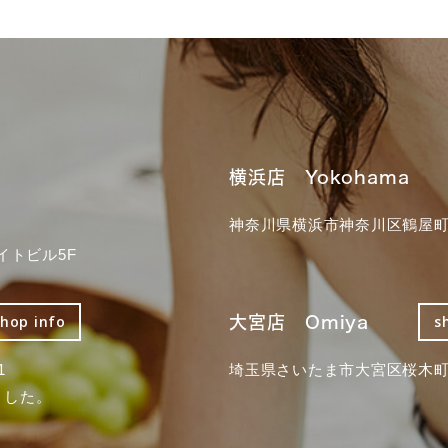
横浜店 Yokohama
神奈川県横浜市神奈川区鶴屋町3
イトビル5F
大宮店 Omiya
shop info
s
1
埼玉県さいたま市大宮区桜木町2
ました。