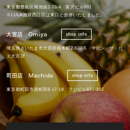
東京都豊島区南池袋2-23-4 富沢ビル501
※LULA池袋西口店は東口と合併いたしました。
大宮店 Omiya
shop info
埼玉県さいたま市大宮区桜木町2-530-5 マロン・ザ・ロ
エ大宮1F
町田店 Machida
shop info
東京都町田市原町田6-17-18 フジビル87 302