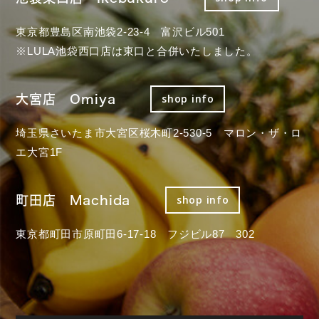
東京都豊島区南池袋2-23-4 富沢ビル501
※LULA池袋西口店は東口と合併いたしました。
大宮店 Omiya
shop info
埼玉県さいたま市大宮区桜木町2-530-5 マロン・ザ・ロ
エ大宮1F
町田店 Machida
shop info
東京都町田市原町田6-17-18 フジビル87 302