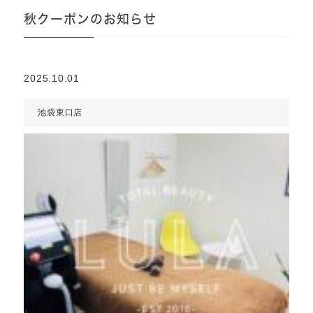
秋クーポンのお知らせ
2025.10.01
池袋東口店