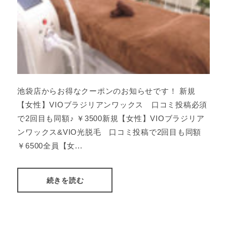
池袋店からお得なクーポンのお知らせです！ 新規
【女性】VIOブラジリアンワックス 口コミ投稿必須
で2回目も同額♪ ￥3500新規【女性】VIOブラジリア
ンワックス&VIO光脱毛 口コミ投稿で2回目も同額
￥6500全員【女...
続きを読む