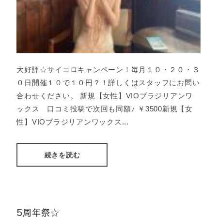
大好評☆サイコロキャンペーン！毎月１０・２０・３
０日開催１０で１０円？！詳しくはスタッフにお問い
合わせください。 新規【女性】VIOブラジリアンワ
ックス 口コミ投稿で次回も同額♪ ￥3500新規【女
性】VIOブラジリアンワックス...
続きを読む
5周年祭☆