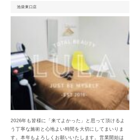
池袋東口店
2026年も皆様に「来てよかった」と思って頂けるよ
う丁寧な施術と心地よい時間を大切にしてまいりま
す。本年もよろしくお願いいたします。営業開始は