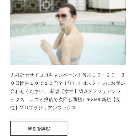
大好評☆サイコロキャンペーン！毎月１０・２０・３
０日開催１０で１０円？！詳しくはスタッフにお問い
合わせください。 新規【女性】VIOブラジリアンワ
ックス 口コミ投稿で次回も同額♪ ￥3500新規【女
性】VIOブラジリアンワックス...
続きを読む