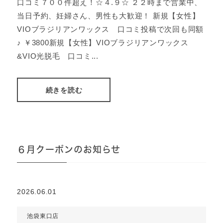
口コミ７００件超え！☆４.９☆ ２２時まで営業中、
当日予約、妊婦さん、男性も大歓迎！ 新規【女性】
VIOブラジリアンワックス 口コミ投稿で次回も同額
♪ ￥3800新規【女性】VIOブラジリアンワックス
&VIO光脱毛 口コミ...
続きを読む
６月クーポンのお知らせ
2026.06.01
池袋東口店