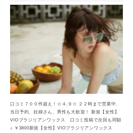
口コミ７００件超え！☆４.９☆ ２２時まで営業中、
当日予約、妊婦さん、男性も大歓迎！ 新規【女性】
VIOブラジリアンワックス 口コミ投稿で次回も同額
♪ ￥3800新規【女性】VIOブラジリアンワックス