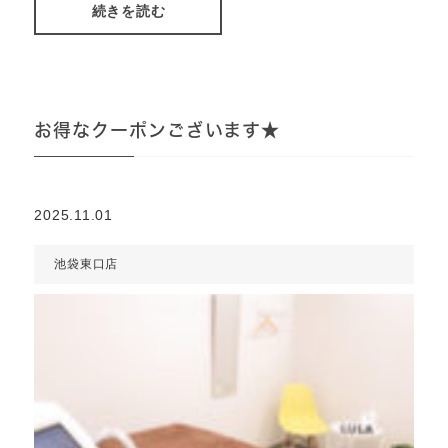
続きを読む
お得なクーポンございます★
2025.11.01
池袋東口店