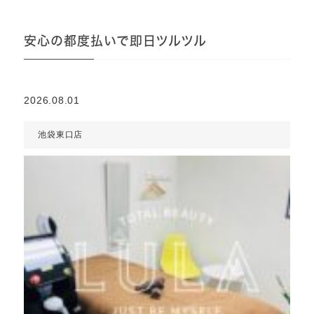
安心の都度払いで即日ツルツル
2026.08.01
池袋東口店