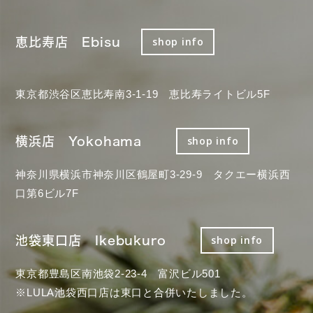
恵比寿店 Ebisu
shop info
東京都渋谷区恵比寿南3-1-19 恵比寿ライトビル5F
横浜店 Yokohama
shop info
神奈川県横浜市神奈川区鶴屋町3-29-9 タクエー横浜西
口第6ビル7F
池袋東口店 Ikebukuro
shop info
東京都豊島区南池袋2-23-4 富沢ビル501
※LULA池袋西口店は東口と合併いたしました。