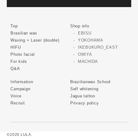
Top
Shop info
Brasilian wax
EBISU
Waxing + Laser (double)
YOKOHAMA
HIFU
IKEBUKURO_EAST
Photo facial
OMIYA
For kids
MACHIDA
Q&A
Information
Brazilianwax School
Campaign
Self whitening
Voice
Jagua tattoo
Recruit
Privacy policy
©2020 LULA.