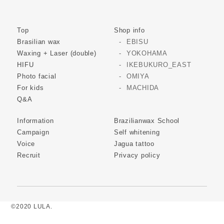
Top
Shop info
Brasilian wax
EBISU
Waxing + Laser (double)
YOKOHAMA
HIFU
IKEBUKURO_EAST
Photo facial
OMIYA
For kids
MACHIDA
Q&A
Information
Brazilianwax School
Campaign
Self whitening
Voice
Jagua tattoo
Recruit
Privacy policy
©2020 LULA.