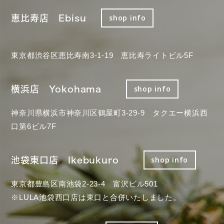
恵比寿店 Ebisu
shop info
東京都渋谷区恵比寿南3-1-19 恵比寿ライトビル5F
横浜店 Yokohama
shop info
神奈川県横浜市神奈川区鶴屋町3-29-9 タクエー横浜西
口第6ビル7F
池袋東口店 Ikebukuro
shop info
東京都豊島区南池袋2-23-4 富沢ビル501
※LULA池袋西口店は東口と合併いたしました。