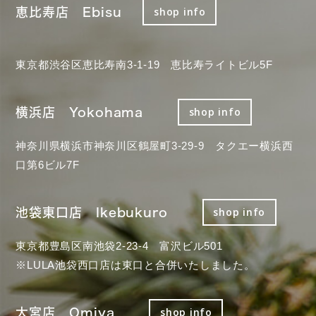
恵比寿店 Ebisu
shop info
東京都渋谷区恵比寿南3-1-19 恵比寿ライトビル5F
横浜店 Yokohama
shop info
神奈川県横浜市神奈川区鶴屋町3-29-9 タクエー横浜西
口第6ビル7F
池袋東口店 Ikebukuro
shop info
東京都豊島区南池袋2-23-4 富沢ビル501
※LULA池袋西口店は東口と合併いたしました。
大宮店 Omiya
shop info