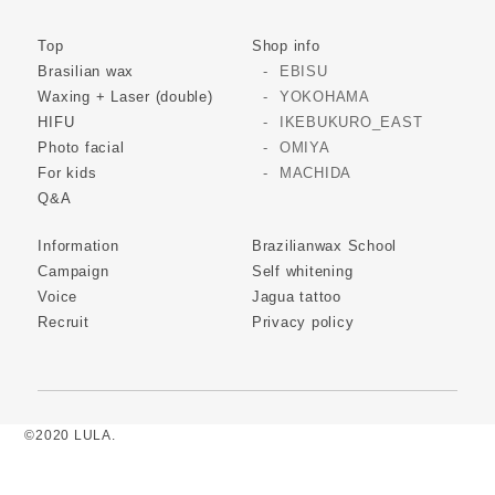
Top
Shop info
Brasilian wax
EBISU
Waxing + Laser (double)
YOKOHAMA
HIFU
IKEBUKURO_EAST
Photo facial
OMIYA
For kids
MACHIDA
Q&A
Information
Brazilianwax School
Campaign
Self whitening
Voice
Jagua tattoo
Recruit
Privacy policy
©2020 LULA.