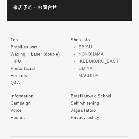
来店予約・お問合せ
Top
Shop info
Brasilian wax
EBISU
Waxing + Laser (double)
YOKOHAMA
HIFU
IKEBUKURO_EAST
Photo facial
OMIYA
For kids
MACHIDA
Q&A
Information
Brazilianwax School
Campaign
Self whitening
Voice
Jagua tattoo
Recruit
Privacy policy