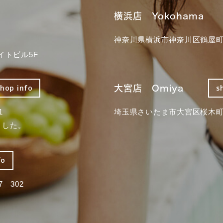
横浜店 Yokohama
神奈川県横浜市神奈川区鶴屋町3
イトビル5F
大宮店 Omiya
shop info
s
1
埼玉県さいたま市大宮区桜木町2
ました。
fo
 302