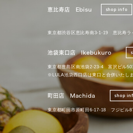
恵比寿店 Ebisu
shop info
東京都渋谷区恵比寿南3-1-19 恵比寿ラ
池袋東口店 Ikebukuro
東京都豊島区南池袋2-23-4 富沢ビル50
※LULA池袋西口店は東口と合併いたし
町田店 Machida
shop in
東京都町田市原町田6-17-18 フジビル87