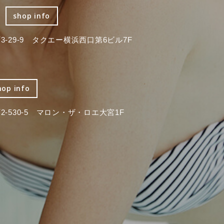
shop info
-29-9 タクエー横浜西口第6ビル7F
hop info
-530-5 マロン・ザ・ロエ大宮1F