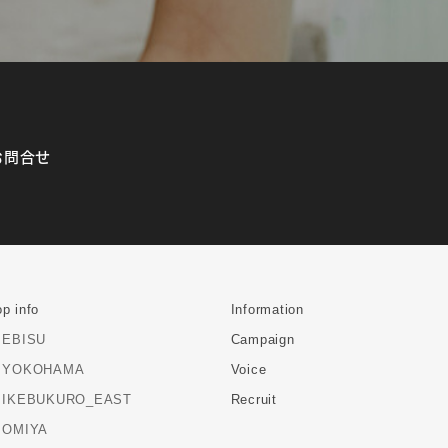
お問合せ
p info
Information
EBISU
Campaign
YOKOHAMA
Voice
IKEBUKURO_EAST
Recruit
OMIYA