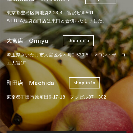
東京都豊島区南池袋2-23-4 富沢ビル501
※LULA池袋西口店は東口と合併いたしました。
大宮店 Omiya
shop info
埼玉県さいたま市大宮区桜木町2-530-5 マロン・ザ・ロ
エ大宮1F
町田店 Machida
shop info
東京都町田市原町田6-17-18 フジビル87 302