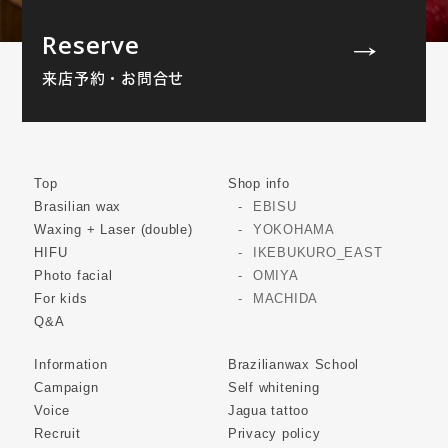
Reserve
来店予約・お問合せ
Top
Shop info
Brasilian wax
EBISU
Waxing + Laser (double)
YOKOHAMA
HIFU
IKEBUKURO_EAST
Photo facial
OMIYA
For kids
MACHIDA
Q&A
Information
Brazilianwax School
Campaign
Self whitening
Voice
Jagua tattoo
Recruit
Privacy policy