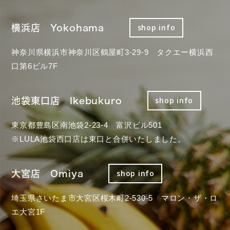
横浜店 Yokohama
shop info
神奈川県横浜市神奈川区鶴屋町3-29-9 タクエー横浜西
口第6ビル7F
池袋東口店 Ikebukuro
shop info
東京都豊島区南池袋2-23-4 富沢ビル501
※LULA池袋西口店は東口と合併いたしました。
大宮店 Omiya
shop info
埼玉県さいたま市大宮区桜木町2-530-5 マロン・ザ・ロ
エ大宮1F